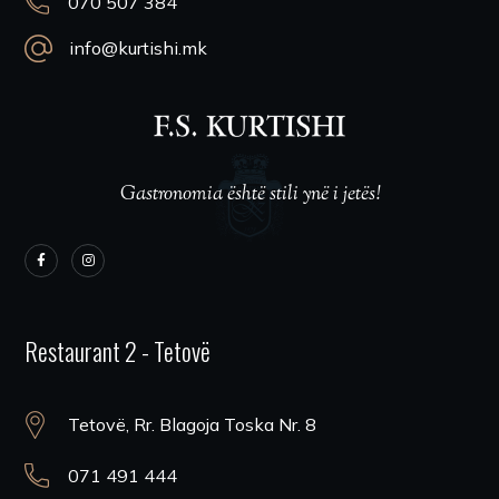
070 507 384
info@kurtishi.mk
Gastronomia është stili ynë i jetës!
Restaurant 2 - Tetovë
Tetovë, Rr. Blagoja Toska Nr. 8
071 491 444