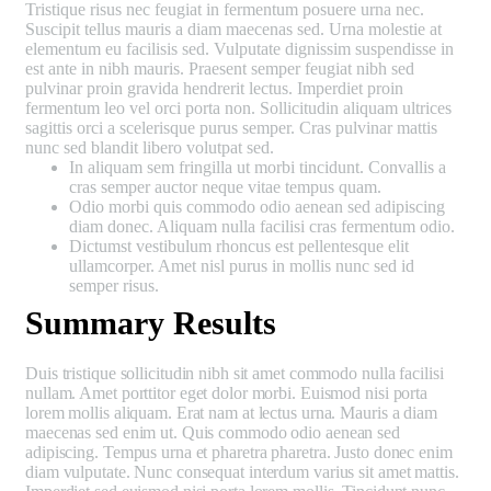
Tristique risus nec feugiat in fermentum posuere urna nec.
Suscipit tellus mauris a diam maecenas sed. Urna molestie at
elementum eu facilisis sed. Vulputate dignissim suspendisse in
est ante in nibh mauris. Praesent semper feugiat nibh sed
pulvinar proin gravida hendrerit lectus. Imperdiet proin
fermentum leo vel orci porta non. Sollicitudin aliquam ultrices
sagittis orci a scelerisque purus semper. Cras pulvinar mattis
nunc sed blandit libero volutpat sed.
In aliquam sem fringilla ut morbi tincidunt. Convallis a
cras semper auctor neque vitae tempus quam.
Odio morbi quis commodo odio aenean sed adipiscing
diam donec. Aliquam nulla facilisi cras fermentum odio.
Dictumst vestibulum rhoncus est pellentesque elit
ullamcorper. Amet nisl purus in mollis nunc sed id
semper risus.
Summary Results
Duis tristique sollicitudin nibh sit amet commodo nulla facilisi
nullam. Amet porttitor eget dolor morbi. Euismod nisi porta
lorem mollis aliquam. Erat nam at lectus urna. Mauris a diam
maecenas sed enim ut. Quis commodo odio aenean sed
adipiscing. Tempus urna et pharetra pharetra. Justo donec enim
diam vulputate. Nunc consequat interdum varius sit amet mattis.