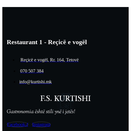
Restaurant 1 - Reçicë e vogël
Reçicë e vogël, Rr. 164, Tetovë
070 507 384
info@kurtishi.mk
Gastronomia është stili ynë i jetës!
Facebook-f
Instagram