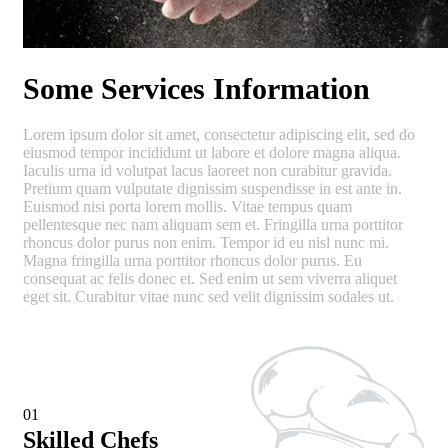
Some Services Information
Lorem ipsum dolor sit amet, consectetur adipiscing elit, sed do
eiusmod tempor incididunt ut labore et dolore magna aliqua.
Iaculis urna id volutpat lacus laoreet non curabitur gravida.
Pretium quam vulputate dignissim suspendisse in est ante in.
Euismod nisi porta lorem mollis. Vitae tempus quam
pellentesque nec nam aliquam sem et. Fringilla urna porttitor
rhoncus dolor purus non enim. Tempor id eu nisl nunc mi.
Magna fringilla urna porttitor rhoncus dolor purus. Eu
consequat ac felis donec et. Sed enim ut sem viverra aliquet
eget sit. Curabitur vitae nunc sed velit dignissim sodales ut.
01
Skilled Chefs