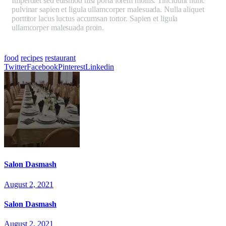
Imperdiet sed euismod nisi porta lorem mollis. Tincidunt nunc
pulvinar sapien et ligula ullamcorper malesuada. Nulla aliquet
porttitor lacus luctus accumsan tortor. Sapien et ligula
ullamcorper malesuada proin.
Mauris ultrices eros in cursus
turpis massa tincidunt dui ut. Aliquet porttitor lacus luctus
accumsan tortor posuere.
food
recipes
restaurant
Twitter
Facebook
Pinterest
Linkedin
Salon Dasmash
August 2, 2021
Salon Dasmash
August 2, 2021