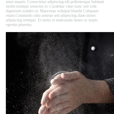
amet mauris. Consectetur adipiscing elit pellentesque habitant
morbi tristique senectus et. Curabitur vitae nunc sed velit
dignissim sodales ut. Maecenas volutpat blandit Caliquam
etiam.Commodo odio aenean sed adipiscing diam donec
adipiscing tristique. Et netus et malesuada fames ac turpis
egestas pharetra.