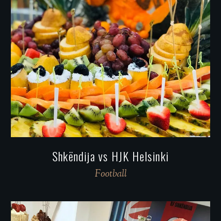
Shkëndija vs HJK Helsinki
Football