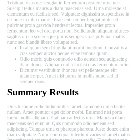
Tristique risus nec feugiat in fermentum posuere urna nec.
Suscipit tellus mauris a diam maecenas sed. Urna molestie at
elementum eu facilisis sed. Vulputate dignissim suspendisse in
est ante in nibh mauris. Praesent semper feugiat nibh sed
pulvinar proin gravida hendrerit lectus. Imperdiet proin
fermentum leo vel orci porta non. Sollicitudin aliquam ultrices
sagittis orci a scelerisque purus semper. Cras pulvinar mattis
nunc sed blandit libero volutpat sed.
In aliquam sem fringilla ut morbi tincidunt. Convallis a
cras semper auctor neque vitae tempus quam.
Odio morbi quis commodo odio aenean sed adipiscing
diam donec. Aliquam nulla facilisi cras fermentum odio.
Dictumst vestibulum rhoncus est pellentesque elit
ullamcorper. Amet nisl purus in mollis nunc sed id
semper risus.
Summary Results
Duis tristique sollicitudin nibh sit amet commodo nulla facilisi
nullam. Amet porttitor eget dolor morbi. Euismod nisi porta
lorem mollis aliquam. Erat nam at lectus urna. Mauris a diam
maecenas sed enim ut. Quis commodo odio aenean sed
adipiscing. Tempus urna et pharetra pharetra. Justo donec enim
diam vulputate. Nunc consequat interdum varius sit amet mattis.