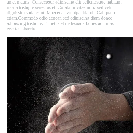
amet mauris. Consectetur adipiscing elit pellentesque habitant
morbi tristique senectus et. Curabitur vitae nunc sed velit
dignissim sodales ut. Maecenas volutpat blandit Caliquam
etiam.Commodo odio aenean sed adipiscing diam donec
adipiscing tristique. Et netus et malesuada fames ac turpis
egestas pharetra.