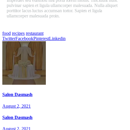
Imperdiet sed euismod nisi porta lorem mollis. Tincidunt nunc
pulvinar sapien et ligula ullamcorper malesuada. Nulla aliquet
porttitor lacus luctus accumsan tortor. Sapien et ligula
ullamcorper malesuada proin.
Mauris ultrices eros in cursus
turpis massa tincidunt dui ut. Aliquet porttitor lacus luctus
accumsan tortor posuere.
food
recipes
restaurant
Twitter
Facebook
Pinterest
Linkedin
Salon Dasmash
August 2, 2021
Salon Dasmash
August 2, 2021