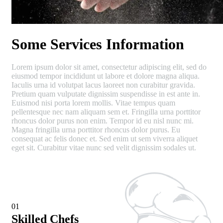
Some Services Information
Lorem ipsum dolor sit amet, consectetur adipiscing elit, sed do
eiusmod tempor incididunt ut labore et dolore magna aliqua.
Iaculis urna id volutpat lacus laoreet non curabitur gravida.
Pretium quam vulputate dignissim suspendisse in est ante in.
Euismod nisi porta lorem mollis. Vitae tempus quam
pellentesque nec nam aliquam sem et. Fringilla urna porttitor
rhoncus dolor purus non enim. Tempor id eu nisl nunc mi.
Magna fringilla urna porttitor rhoncus dolor purus. Eu
consequat ac felis donec et. Sed enim ut sem viverra aliquet
eget sit. Curabitur vitae nunc sed velit dignissim sodales ut.
01
Skilled Chefs