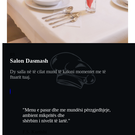
03
Salon Dasmash
Dy salla në të cilat mund të kaloni momentet me të
ftuarit tuaj.
"Menu e pasur dhe me mundësi përzgjedhjeje,
ambient mikpritës dhe
shërbim i nivelit të lartë."
F.S. Kurtishi