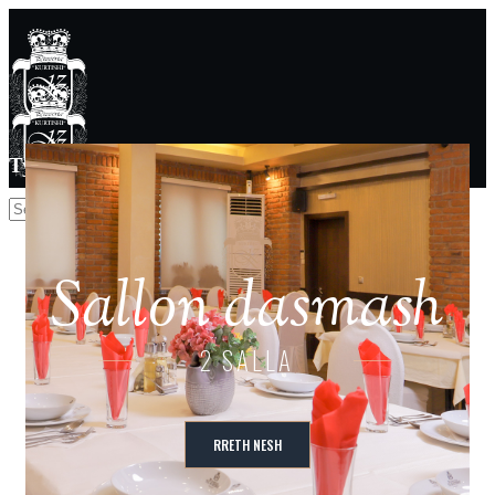
Type To Search
Sallon dasmash
2 SALLA
RRETH NESH