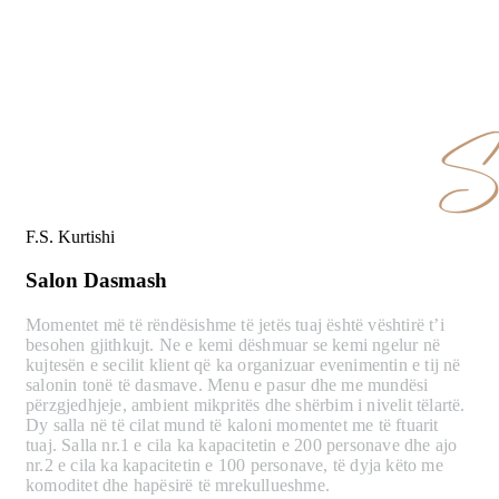
F.S. Kurtishi
Salon Dasmash
Momentet më të rëndësishme të jetës tuaj është vështirë t’i
besohen gjithkujt. Ne e kemi dëshmuar se kemi ngelur në
kujtesën e secilit klient që ka organizuar evenimentin e tij në
salonin tonë të dasmave. Menu e pasur dhe me mundësi
përzgjedhjeje, ambient mikpritës dhe shërbim i nivelit tëlartë.
Dy salla në të cilat mund të kaloni momentet me të ftuarit
tuaj. Salla nr.1 e cila ka kapacitetin e 200 personave dhe ajo
nr.2 e cila ka kapacitetin e 100 personave, të dyja këto me
komoditet dhe hapësirë të mrekullueshme.