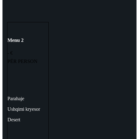
Menu 2
- €
PËR PERSON
Parahaje
Ushqimi kryesor
Desert