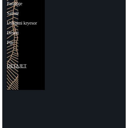
Parahaje
Sallatë
Ushqimi kryesor
Desert
Pije
DETAJET