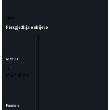
Menu
Përzgjedhja e shijeve
Menu 1
- €
PËR PERSON
Parahaje