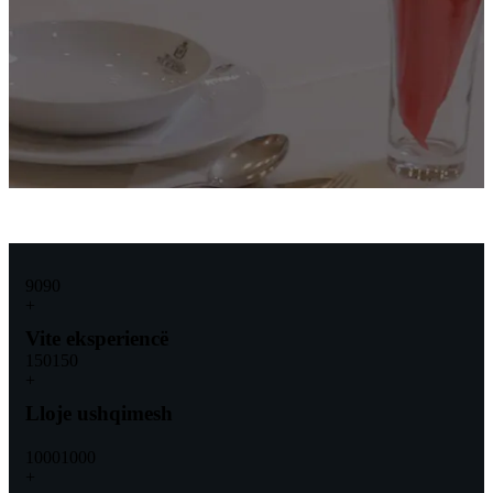
90
90
+
Vite eksperiencë
150
150
+
Lloje ushqimesh
1000
1000
+