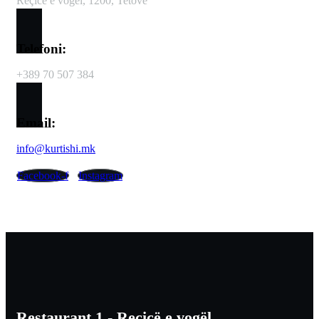
Reçicë e vogël, 1200, Tetovë
Telefoni:
+389
70 507 384
Email:
info@kurtishi.mk
Facebook-f
Instagram
Restaurant 1 - Reçicë e vogël