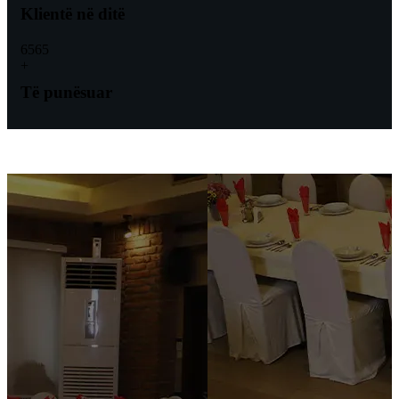
Klientë në ditë
65
65
+
Të punësuar