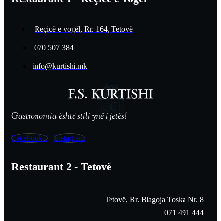
Reçicë e vogël, Rr. 164, Tetovë
070 507 384
info@kurtishi.mk
Gastronomia është stili ynë i jetës!
Facebook-f
Instagram
Restaurant 2 - Tetovë
Tetovë, Rr. Blagoja Toska Nr. 8
071 491 444