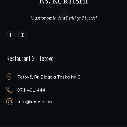
Gastronomia është stili ynë i jetës!
Restaurant 2 - Tetovë
Tetovë, Rr. Blagoja Toska Nr. 8
071 491 444
info@kurtishi.mk