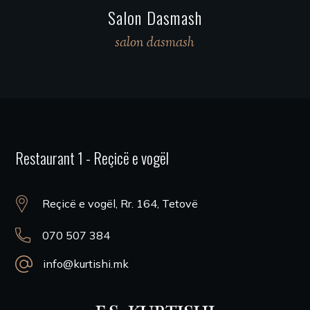
Salon Dasmash
salon dasmash
Restaurant 1 - Reçicë e vogël
Reçicë e vogël, Rr. 164, Tetovë
070 507 384
info@kurtishi.mk