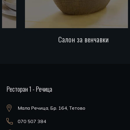
Салон за венчавки
Ресторан 1 - Речица
Мала Речица, Бр. 164, Тетово
070 507 384