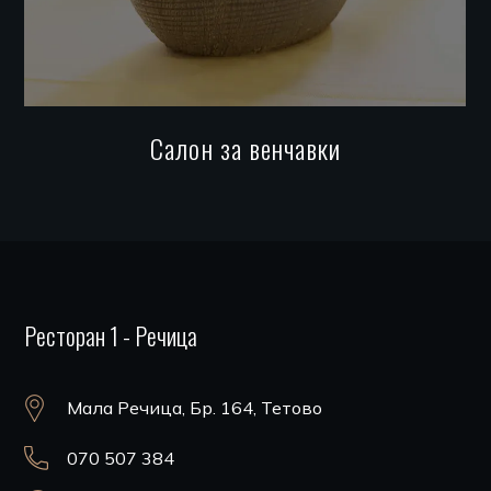
Салон за венчавки
Ресторан 1 - Речица
Мала Речица, Бр. 164, Тетово
070 507 384